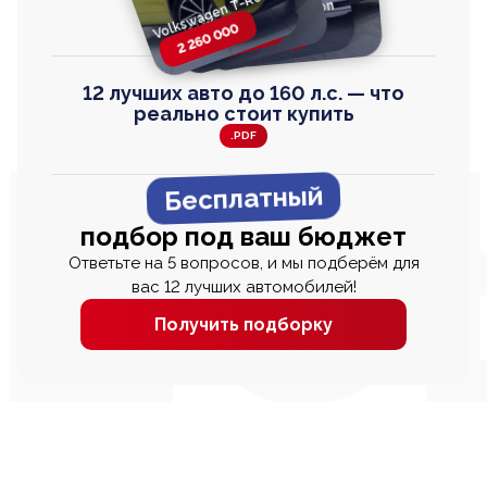
Volkswagen T-Roc
Volkswagen
Honda Step Wagon
Toyota Harrier
TAYRON
2 260 000
2 820 000
2 820 000
2 670 000
12 лучших авто до 160 л.с. — что
реально стоит купить
.PDF
Бесплатный
подбор под ваш бюджет
Ответьте на 5 вопросов, и мы подберём для
вас 12 лучших автомобилей!
Получить подборку