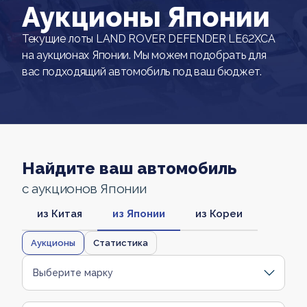
Аукционы Японии
Текущие лоты LAND ROVER DEFENDER LE62XCA
на аукционах Японии. Мы можем подобрать для
вас подходящий автомобиль под ваш бюджет.
Найдите ваш автомобиль
с аукционов Японии
из Китая
из Японии
из Кореи
Аукционы
Статистика
Выберите марку