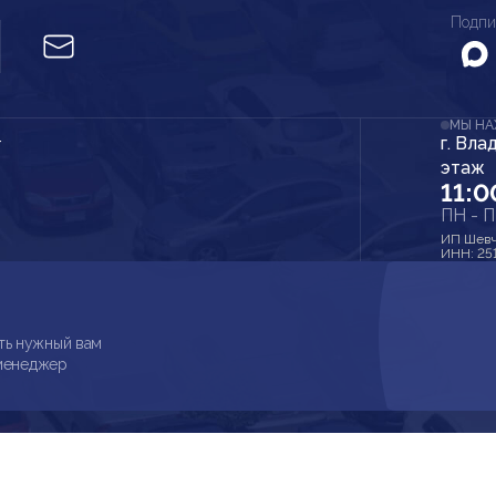
Подпи
МЫ Н
г. Вла
r
этаж
11:0
ПН - 
ИП Шевч
ИНН: 25
ть нужный вам
 менеджер