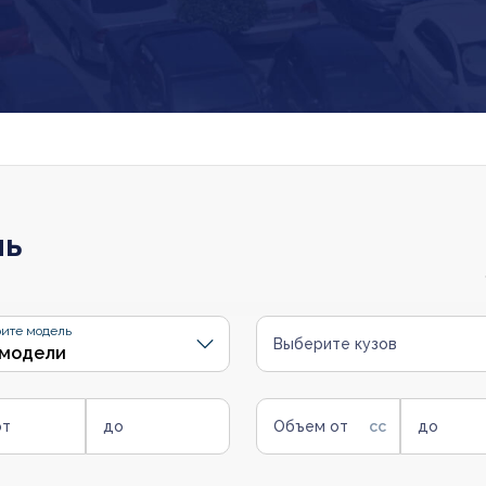
ль
ите модель
Выберите кузов
от
до
Объем от
до