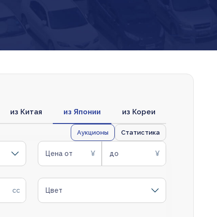
из Китая
из Японии
из Кореи
Аукционы
Статистика
Цена от
до
Цвет