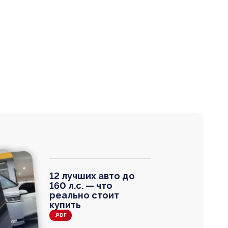
12 лучших авто до
160 л.с. — что
реально стоит
купить
.PDF
agen
 Wagon
N