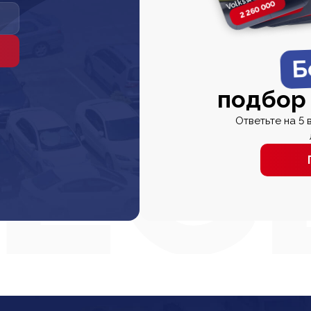
2 260 000
2 820 000
2 820 00
2 67
Б
подбор
Ответьте на 5 