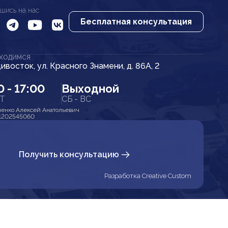
шись на нас
Бесплатная консультация
АХОДИМСЯ
дивосток, ул. Красного Знамени, д. 86А, 2
0 - 17:00
Выходной
ПТ
СБ - ВС
енко Алексей Анатольевич
1202545060
Получить консультацию
Разработка Creative Custom