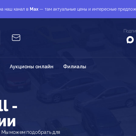
а наш канал в
Max
— там актуальные цены и интересные предло
Подпи
Аукционы онлайн
Филиалы
l -
ии
. Мы можем подобрать для