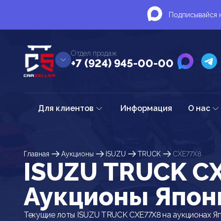
Подписывайся н
Отдел продаж
+7 (924) 945-00-00
Для клиентов
Информация
О нас
Главная
Аукционы
ISUZU
TRUCK
CXE77X8
ISUZU TRUCK CX
Аукционы Япон
Текущие лоты ISUZU TRUCK CXE77X8 на аукционах Я