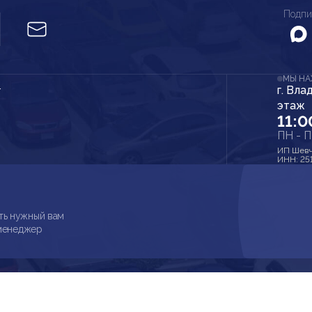
Подпи
МЫ Н
г. Вла
r
этаж
11:0
ПН - 
ИП Шевч
ИНН: 25
ть нужный вам
 менеджер