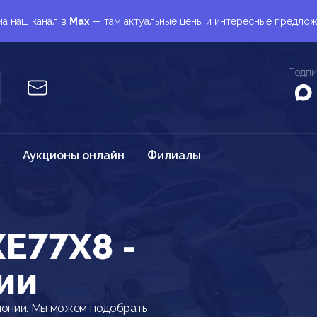
а наш канал в
Max
— там актуальные цены и интересные предло
Подпи
Аукционы онлайн
Филиалы
E77X8 -
ии
понии. Мы можем подобрать