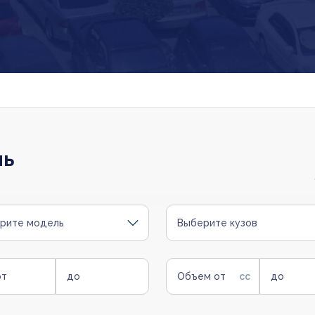
ль
рите модель
Выберите кузов
от
до
Объем от
до