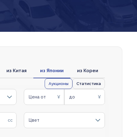
из Китая
из Японии
из Кореи
Аукционы
Статистика
Цена от
до
Цвет