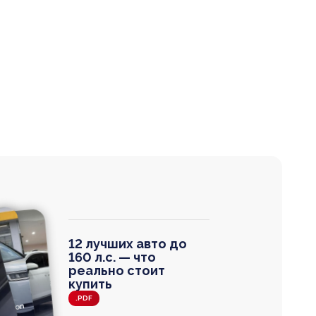
12 лучших авто до
160 л.с. — что
реально стоит
купить
.PDF
agen
 Wagon
N