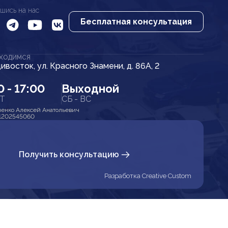
шись на нас
Бесплатная консультация
АХОДИМСЯ
дивосток, ул. Красного Знамени, д. 86А, 2
0 - 17:00
Выходной
ПТ
СБ - ВС
енко Алексей Анатольевич
1202545060
Получить консультацию
Разработка Creative Custom