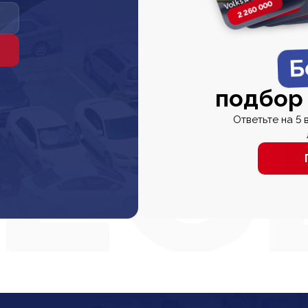
2 260 000
2 820 000
2 820 00
2 67
Б
подбор
Ответьте на 5 