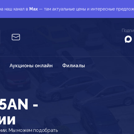
а наш канал в
Max
— там актуальные цены и интересные предло
Подпи
Аукционы онлайн
Филиалы
5AN -
ии
нии. Мы можем подобрать