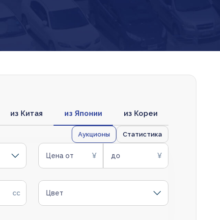
из Китая
из Японии
из Кореи
Аукционы
Статистика
Цена от
до
Цвет