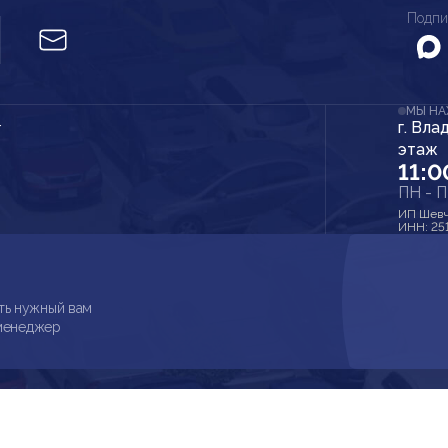
Подпи
МЫ Н
г. Вла
r
этаж
11:0
ПН - 
ИП Шевч
ИНН: 25
ть нужный вам
 менеджер