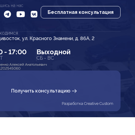
шись на нас
Бесплатная консультация
АХОДИМСЯ
дивосток, ул. Красного Знамени, д. 86А, 2
0 - 17:00
Выходной
ПТ
СБ - ВС
енко Алексей Анатольевич
1202545060
Получить консультацию
Разработка Creative Custom