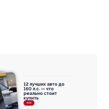
12 лучших авто до
160 л.с. — что
реально стоит
купить
.PDF
agen
 Wagon
N