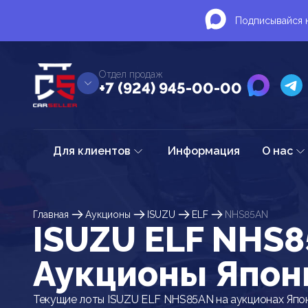
Подписывайся н
Отдел продаж
+7 (924) 945-00-00
Для клиентов
Информация
О нас
Главная
Аукционы
ISUZU
ELF
NHS85AN
ISUZU ELF NHS8
Аукционы Япон
Текущие лоты ISUZU ELF NHS85AN на аукционах Япо