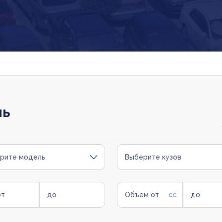
ль
рите модель
Выберите кузов
от
до
Объем от
до