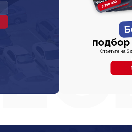
2 260 000
2 820 000
2 820 00
2 67
Б
подбор
Ответьте на 5 