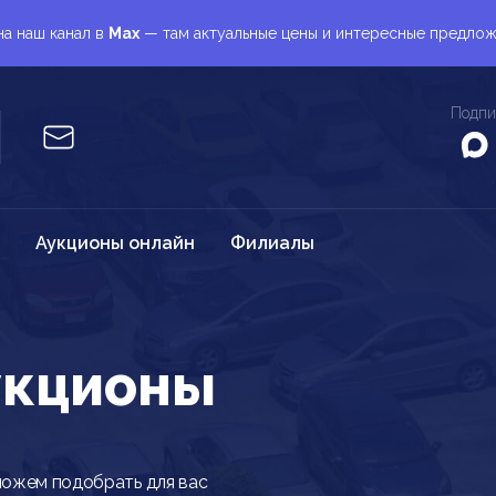
а наш канал в
Max
— там актуальные цены и интересные предло
Подпи
Аукционы онлайн
Филиалы
укционы
можем подобрать для вас