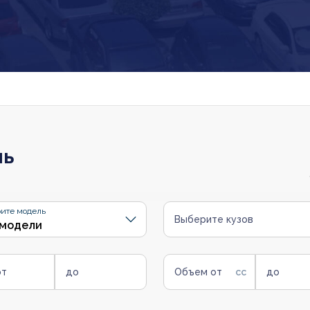
ль
ите модель
Выберите кузов
от
до
Объем от
до