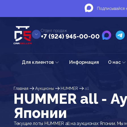
Подписывайся н
Отдел продаж
+7 (924) 945-00-00
Для клиентов
Информация
О нас
Главная
Аукционы
HUMMER
all
HUMMER all - А
Японии
Текущие лоты HUMMER all на аукционах Японии. Мы 