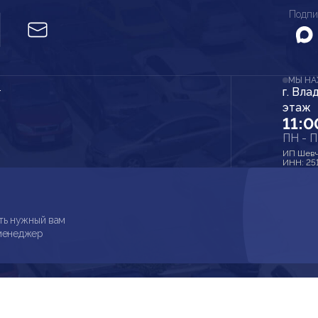
Подпи
МЫ Н
г. Вла
r
этаж
11:0
ПН - 
ИП Шевч
ИНН: 25
ть нужный вам
 менеджер