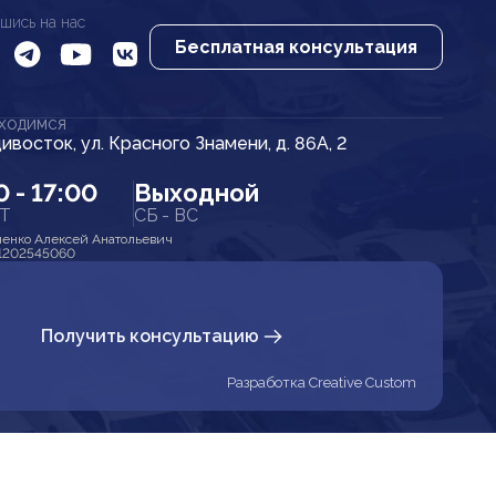
шись на нас
Бесплатная консультация
АХОДИМСЯ
дивосток, ул. Красного Знамени, д. 86А, 2
0 - 17:00
Выходной
ПТ
СБ - ВС
енко Алексей Анатольевич
1202545060
Получить консультацию
Разработка Creative Custom