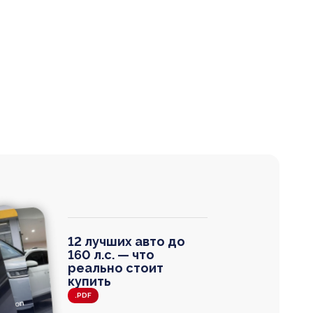
12 лучших авто до
160 л.с. — что
реально стоит
купить
.PDF
agen
 Wagon
N