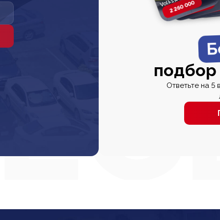
2 260 000
2 820 000
2 820 00
2 67
Б
подбор
Ответьте на 5 