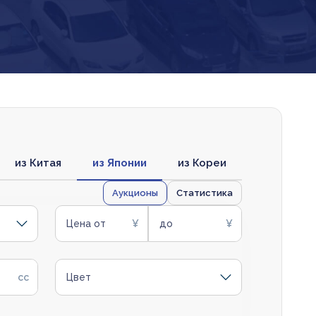
из Китая
из Японии
из Кореи
Аукционы
Статистика
Цена от
до
Цвет