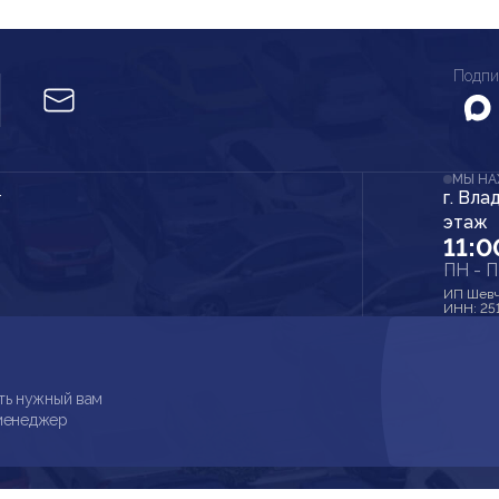
Подпи
МЫ Н
г. Вла
r
этаж
11:0
ПН - 
ИП Шевч
ИНН: 25
ть нужный вам
 менеджер