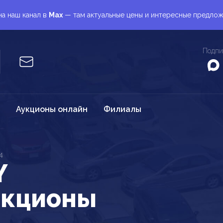
а наш канал в
Max
— там актуальные цены и интересные предло
Подпи
Аукционы онлайн
Филиалы
4
Y
укционы