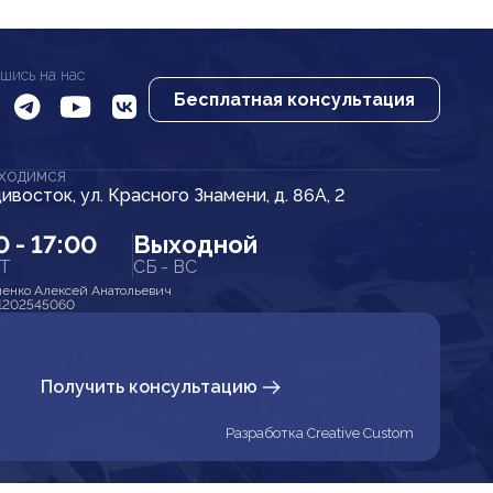
шись на нас
Бесплатная консультация
АХОДИМСЯ
дивосток, ул. Красного Знамени, д. 86А, 2
0 - 17:00
Выходной
ПТ
СБ - ВС
енко Алексей Анатольевич
1202545060
Получить консультацию
Разработка Creative Custom