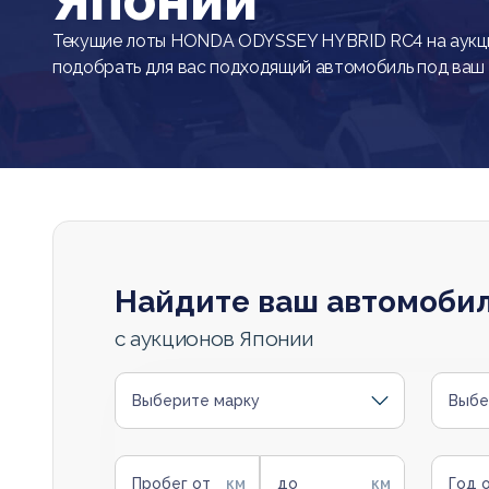
Японии
Текущие лоты HONDA ODYSSEY HYBRID RC4 на аукц
подобрать для вас подходящий автомобиль под ваш
Найдите ваш автомоби
с аукционов Японии
Выберите марку
Выбе
Пробег от
до
Год 