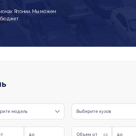
ионах Японии. Мы можем
 бюджет.
ль
рите модель
Выберите кузов
от
до
Объем от
до