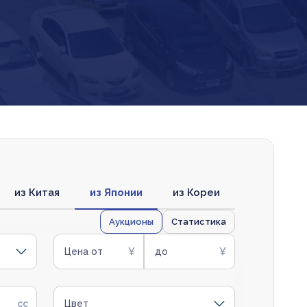
из Китая
из Японии
из Кореи
Аукционы
Статистика
Цена от
до
Цвет