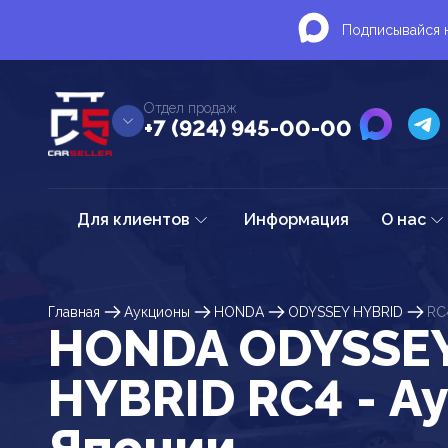
Подписывайся н
Отдел продаж
+7 (924) 945-00-00
Для клиентов
Информация
О нас
Главная
Аукционы
HONDA
ODYSSEY HYBRID
RC
HONDA ODYSSE
HYBRID RC4 - А