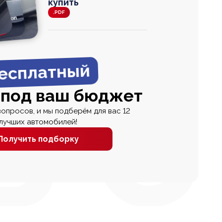
купить
.PDF
agen
 Wagon
N
0
0 000
есплатный
 под ваш бюджет
вопросов, и мы подберём для вас 12
лучших автомобилей!
Получить подборку