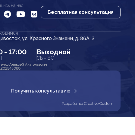
шись на нас
Бесплатная консультация
АХОДИМСЯ
дивосток, ул. Красного Знамени, д. 86А, 2
0 - 17:00
Выходной
ПТ
СБ - ВС
енко Алексей Анатольевич
1202545060
Получить консультацию
Разработка Creative Custom