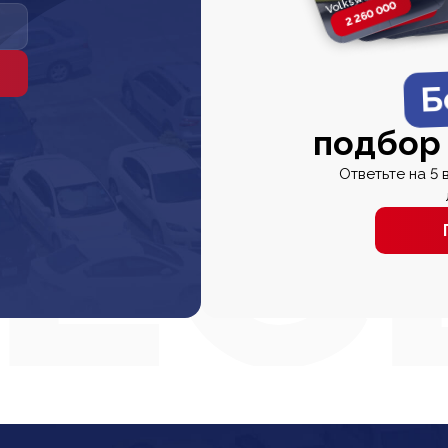
2 260 000
2 820 000
2 820 00
2 67
Б
подбор
Ответьте на 5 