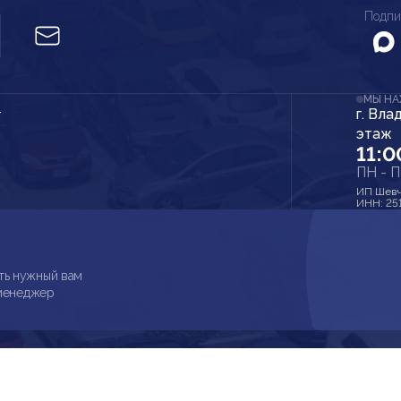
Подпи
МЫ Н
г. Вла
r
этаж
11:0
ПН - 
ИП Шевч
ИНН: 25
ть нужный вам
 менеджер