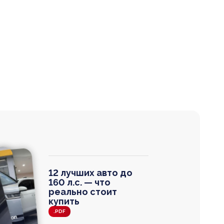
12 лучших авто до
160 л.с. — что
реально стоит
купить
.PDF
agen
 Wagon
N