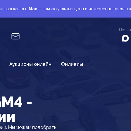
а наш канал в
Max
— там актуальные цены и интересные предло
Подпи
Аукционы онлайн
Филиалы
M4 -
ии
ии. Мы можем подобрать