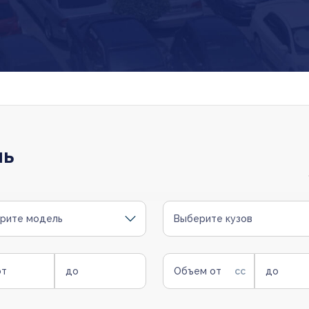
ль
рите модель
Выберите кузов
от
до
Объем от
до