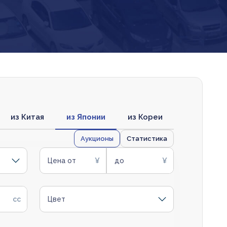
из Китая
из Японии
из Кореи
Аукционы
Статистика
Цена от
до
Цвет