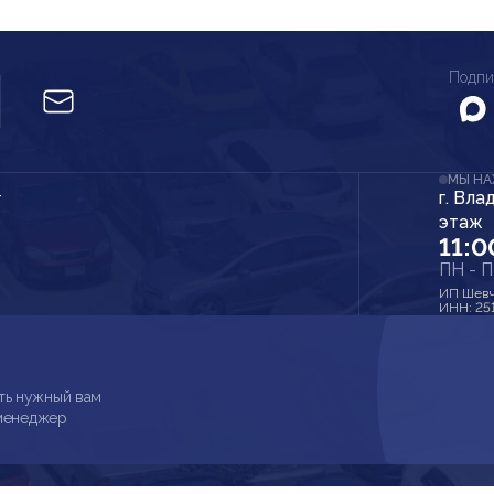
Подпи
МЫ Н
г. Вла
r
этаж
11:0
ПН - 
ИП Шевч
ИНН: 25
ть нужный вам
 менеджер