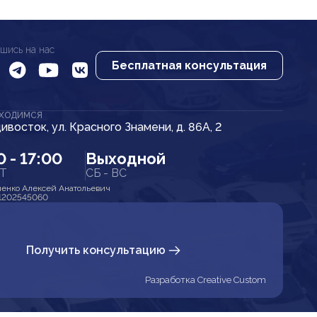
шись на нас
Бесплатная консультация
АХОДИМСЯ
дивосток, ул. Красного Знамени, д. 86А, 2
0 - 17:00
Выходной
ПТ
СБ - ВС
енко Алексей Анатольевич
1202545060
Получить консультацию
Разработка Creative Custom