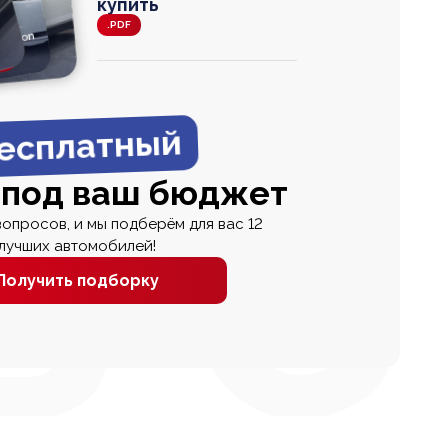
купить
.PDF
agen
 Wagon
N
0
0 000
есплатный
 под ваш бюджет
вопросов, и мы подберём для вас 12
лучших автомобилей!
Получить подборку