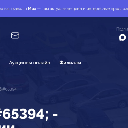
а наш канал в
Max
— там актуальные цены и интересные предло
Подпи
Аукционы онлайн
Филиалы
&#65394;
65394; -