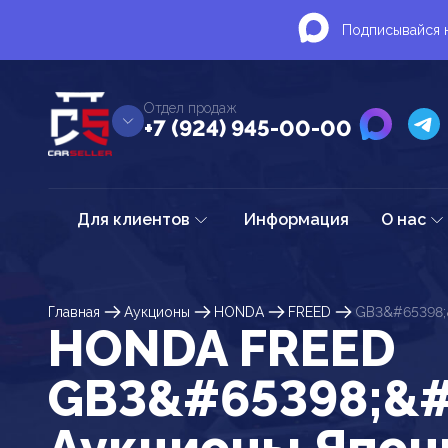
Подписывайся н
Отдел продаж
+7 (924) 945-00-00
Для клиентов
Информация
О нас
Главная
Аукционы
HONDA
FREED
GB3&#65398;
HONDA FREED
GB3&#65398;&#