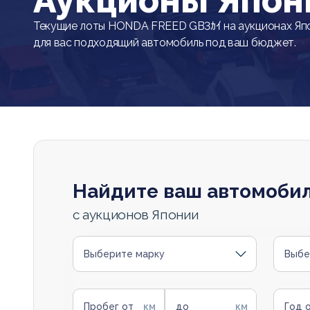
Аукционы Япон
Текущие лоты HONDA FREED GB3ｶｲ на аукционах Яп
для вас подходящий автомобиль под ваш бюджет.
Найдите ваш автомоби
с аукционов Японии
Выберите марку
Выбе
Пробег от
до
Год 