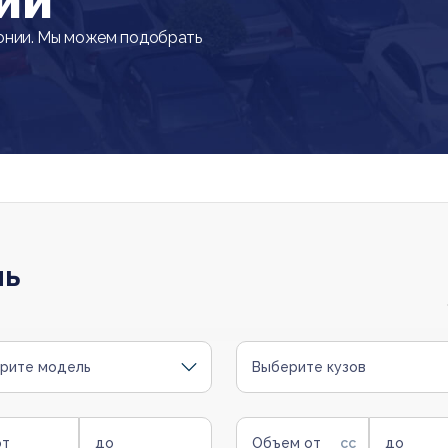
ии
онии. Мы можем подобрать
ль
рите модель
Выберите кузов
от
до
Объем от
до