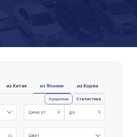
из Китая
из Японии
из Кореи
Аукционы
Статистика
Цена от
до
Цвет