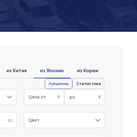
из Китая
из Японии
из Кореи
Аукционы
Статистика
Цена от
до
Цвет