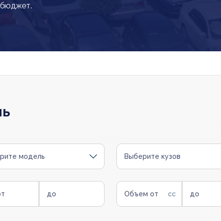
 бюджет.
ль
рите модель
Выберите кузов
от
до
Объем от
до