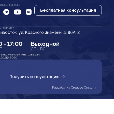
шись на нас
Бесплатная консультация
АХОДИМСЯ
дивосток, ул. Красного Знамени, д. 86А, 2
0 - 17:00
Выходной
ПТ
СБ - ВС
енко Алексей Анатольевич
1202545060
Получить консультацию
Разработка Creative Custom