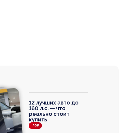
12 лучших авто до
160 л.с. — что
реально стоит
купить
.PDF
agen
 Wagon
N