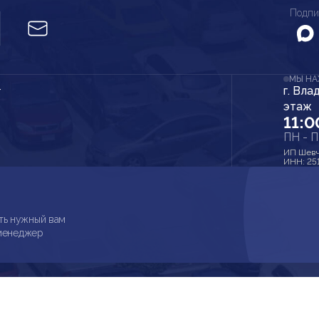
Подпи
МЫ Н
г. Вла
r
этаж
11:0
ПН - 
ИП Шевч
ИНН: 25
ть нужный вам
 менеджер