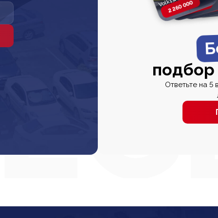
2 260 000
2 820 000
2 820 00
2 67
Б
подбор
Ответьте на 5 