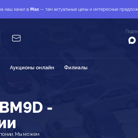
а наш канал в
Max
— там актуальные цены и интересные предло
Подпи
Аукционы онлайн
Филиалы
BM9D -
ии
понии. Мы можем