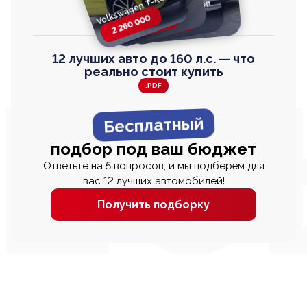
Volkswagen T-Roc
Volkswagen
Honda Step Wagon
Toyota Harrier
TAYRON
2 260 000
2 820 000
2 820 000
2 670 000
12 лучших авто до 160 л.с. — что
реально стоит купить
.PDF
Бесплатный
подбор под ваш бюджет
Ответьте на 5 вопросов, и мы подберём для
вас 12 лучших автомобилей!
Получить подборку