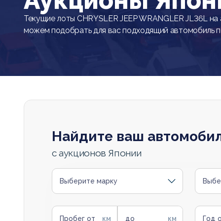
Аукционы Япон
Текущие лоты CHRYSLER JEEP WRANGLER JL36L на а
можем подобрать для вас подходящий автомобиль 
Найдите ваш автомоби
с аукционов Японии
Выберите марку
Выбе
Пробег от
до
Год 