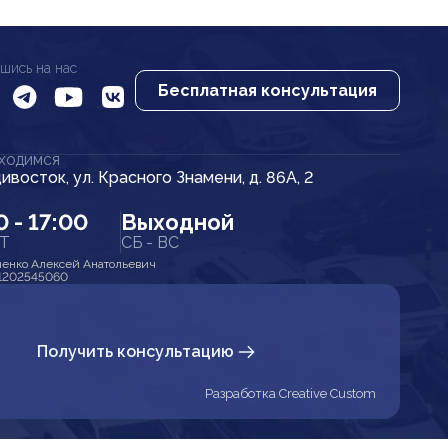
шись на нас
Бесплатная консультация
АХОДИМСЯ
дивосток, ул. Красного Знамени, д. 86А, 2
0 - 17:00
Выходной
ПТ
СБ - ВС
енко Алексей Анатольевич
1202545060
Получить консультацию
Разработка Creative Custom