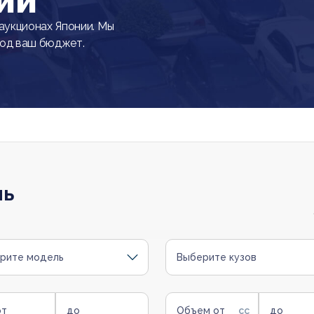
ии
укционах Японии. Мы
под ваш бюджет.
ль
рите модель
Выберите кузов
от
до
Объем от
до