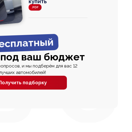
купить
.PDF
agen
 Wagon
N
0
0 000
есплатный
 под ваш бюджет
вопросов, и мы подберём для вас 12
лучших автомобилей!
Получить подборку