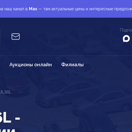
а наш канал в
Max
— там актуальные цены и интересные предло
Подпи
Аукционы онлайн
Филиалы
JL36L
L -