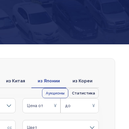
из Китая
из Японии
из Кореи
Аукционы
Статистика
Цена от
до
Цвет