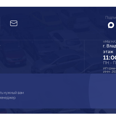
Подпи
МЫ Н
г. Вла
r
этаж
11:0
ПН - 
ИП Шевч
ИНН: 25
ть нужный вам
 менеджер