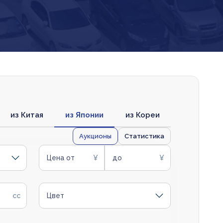
из Китая
из Японии
из Кореи
Аукционы
Статистика
Цена от
до
Цвет