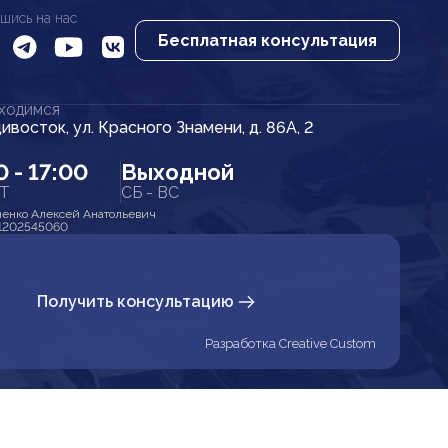
шись на нас
Бесплатная консультация
АХОДИМСЯ
дивосток, ул. Красного Знамени, д. 86А, 2
0 - 17:00
Выходной
ПТ
СБ - ВС
енко Алексей Анатольевич
1202545060
Получить консультацию
Разработка Creative Custom