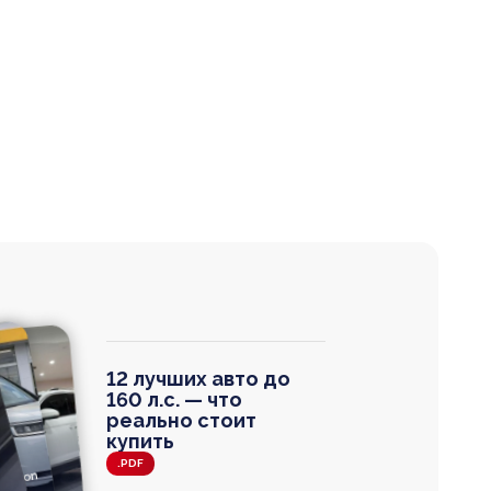
12 лучших авто до
160 л.с. — что
реально стоит
купить
.PDF
agen
 Wagon
N