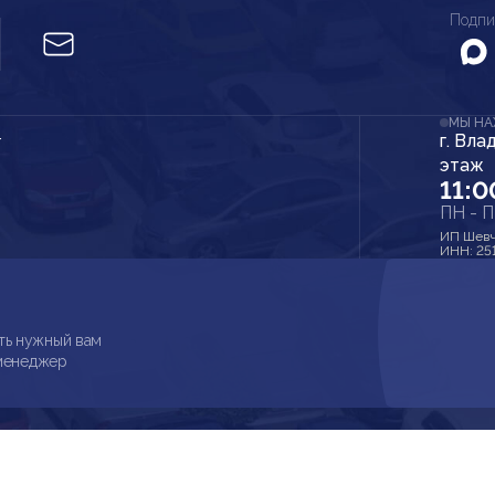
Подпи
МЫ Н
г. Вла
r
этаж
11:0
ПН - 
ИП Шевч
ИНН: 25
ть нужный вам
 менеджер