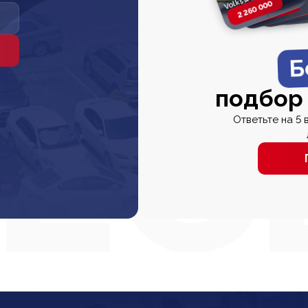
2 260 000
2 820 000
2 820 00
2 67
Б
подбор
Ответьте на 5 