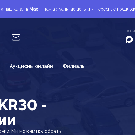
а наш канал в
Max
— там актуальные цены и интересные предло
Подпи
Аукционы онлайн
Филиалы
KR30 -
ии
онии. Мы можем подобрать