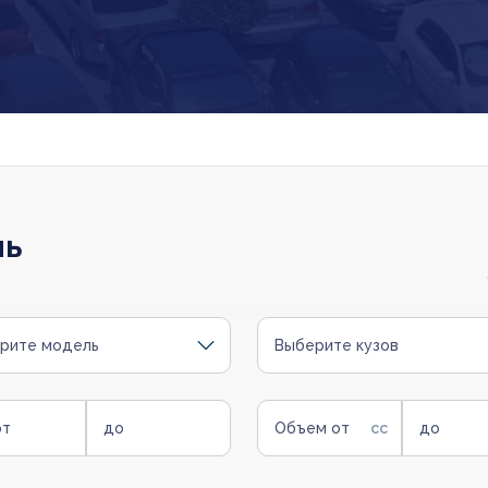
ль
рите модель
Выберите кузов
от
до
Объем от
до