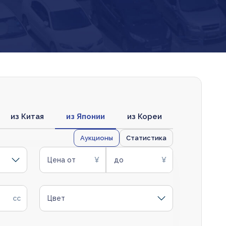
из Китая
из Японии
из Кореи
Аукционы
Статистика
Цена от
до
Цвет