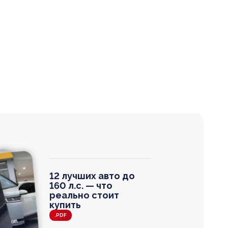
12 лучших авто до
160 л.с. — что
реально стоит
купить
.PDF
agen
 Wagon
N