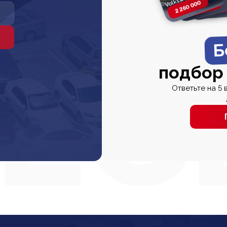
2 260 000
2 820 000
2 820 00
2 67
Б
подбор
Ответьте на 5 