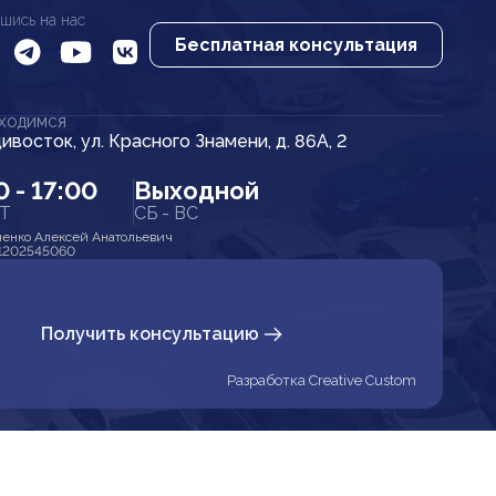
шись на нас
Бесплатная консультация
АХОДИМСЯ
дивосток, ул. Красного Знамени, д. 86А, 2
0 - 17:00
Выходной
ПТ
СБ - ВС
енко Алексей Анатольевич
1202545060
Получить консультацию
Разработка Creative Custom