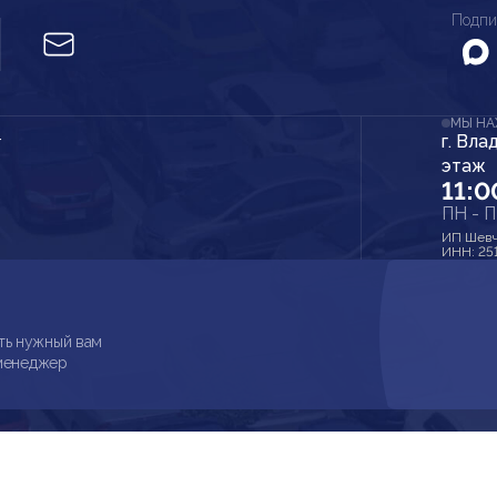
Подпи
МЫ Н
г. Вла
r
этаж
11:0
ПН - 
ИП Шевч
ИНН: 25
ть нужный вам
 менеджер