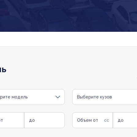
ль
рите модель
Выберите кузов
от
до
Объем от
до