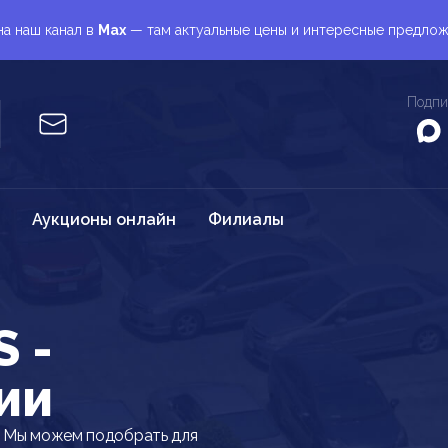
а наш канал в
Max
— там актуальные цены и интересные предло
Подпи
Аукционы онлайн
Филиалы
 -
ии
. Мы можем подобрать для