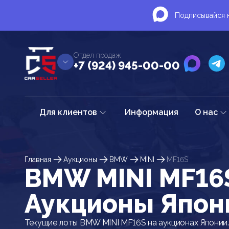
Подписывайся н
Отдел продаж
+7 (924) 945-00-00
Для клиентов
Информация
О нас
Главная
Аукционы
BMW
MINI
MF16S
BMW MINI MF16S
Аукционы Япон
Текущие лоты BMW MINI MF16S на аукционах Японии