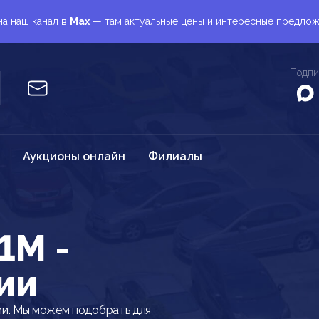
а наш канал в
Max
— там актуальные цены и интересные предло
Подпи
Аукционы онлайн
Филиалы
1M -
ии
и. Мы можем подобрать для