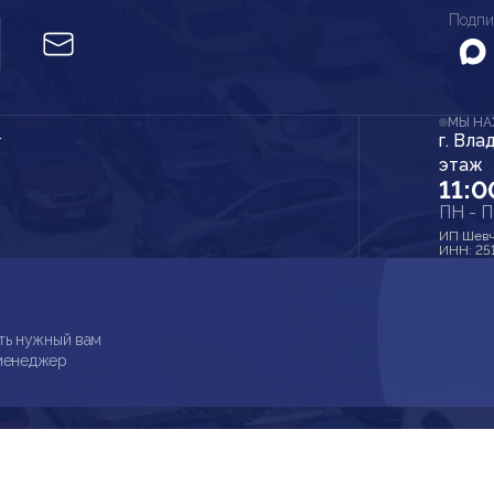
Подпи
МЫ Н
г. Вла
r
этаж
11:0
ПН - 
ИП Шевч
ИНН: 25
ть нужный вам
 менеджер