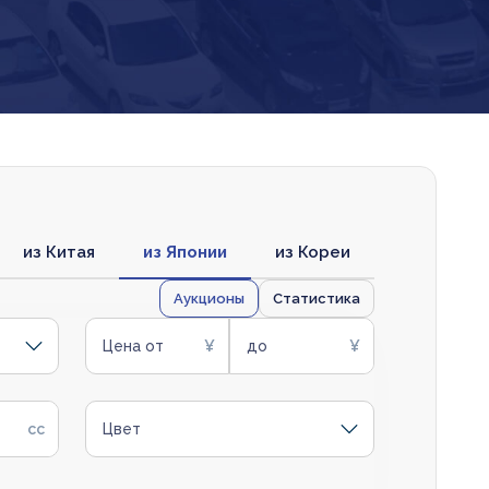
из Китая
из Японии
из Кореи
Аукционы
Статистика
Цена от
до
Цвет