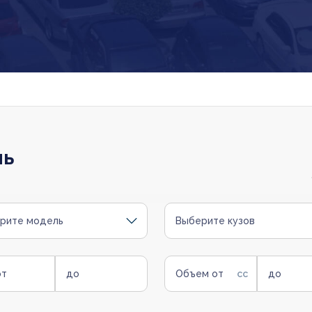
ль
рите модель
Выберите кузов
от
до
Объем от
до