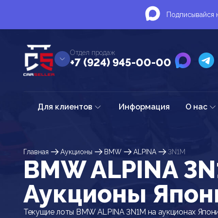
Подписывайся н
Отдел продаж
+7 (924) 945-00-00
Для клиентов
Информация
О нас
Главная
Аукционы
BMW
ALPINA
3N1M
BMW ALPINA 3N
Аукционы Япон
Текущие лоты BMW ALPINA 3N1M на аукционах Япони