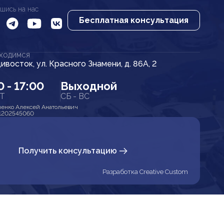
шись на нас
Бесплатная консультация
АХОДИМСЯ
дивосток, ул. Красного Знамени, д. 86А, 2
0 - 17:00
Выходной
ПТ
СБ - ВС
енко Алексей Анатольевич
1202545060
Получить консультацию
Разработка Creative Custom