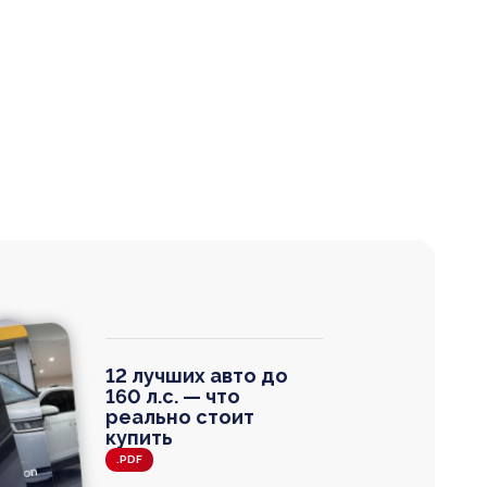
12 лучших авто до
160 л.с. — что
реально стоит
купить
.PDF
agen
 Wagon
N