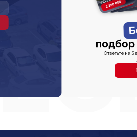
2 260 000
2 820 000
2 820 00
2 67
Б
подбор
Ответьте на 5 