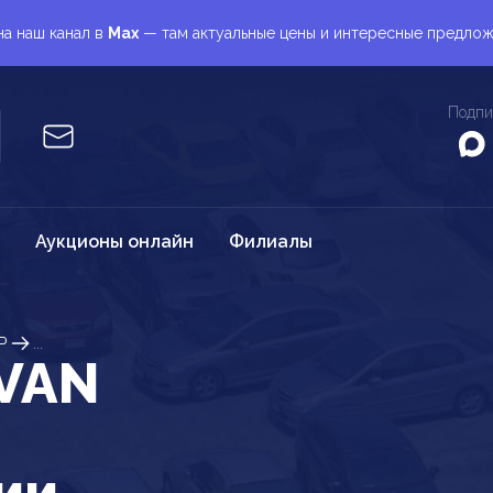
а наш канал в
Max
— там актуальные цены и интересные предло
Подпи
Аукционы онлайн
Филиалы
P
...
VAN