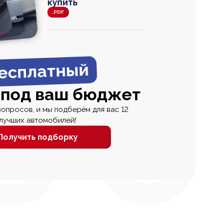
купить
.PDF
agen
 Wagon
N
0
0 000
есплатный
 под ваш бюджет
вопросов, и мы подберём для вас 12
лучших автомобилей!
Получить подборку