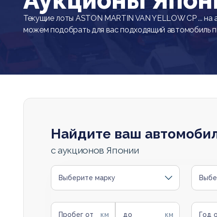
Аукционы Япон
Текущие лоты ASTON MARTIN VAN YELLOW CP ... на 
можем подобрать для вас подходящий автомобиль 
Найдите ваш автомоби
с аукционов Японии
Выберите марку
Выбе
Пробег от
до
Год 