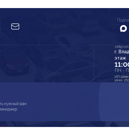
Подпи
МЫ Н
г. Вла
r
этаж
11:0
ПН - 
ИП Шевч
ИНН: 25
ть нужный вам
 менеджер