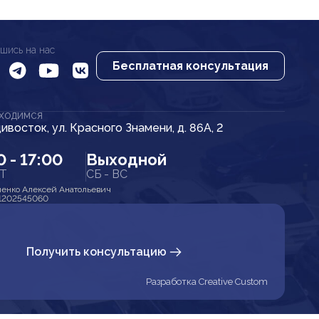
шись на нас
Бесплатная консультация
АХОДИМСЯ
дивосток, ул. Красного Знамени, д. 86А, 2
0 - 17:00
Выходной
ПТ
СБ - ВС
енко Алексей Анатольевич
1202545060
Получить консультацию
Разработка Creative Custom