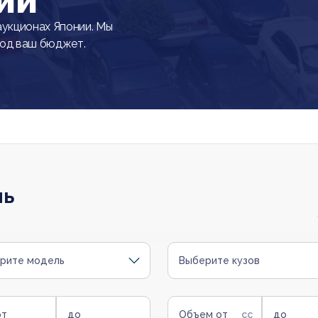
ии
аукционах Японии. Мы
под ваш бюджет.
ль
рите модель
Выберите кузов
от
до
Объем от
до