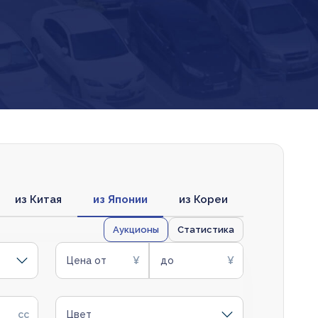
из Китая
из Японии
из Кореи
Аукционы
Статистика
Цена от
до
Цвет